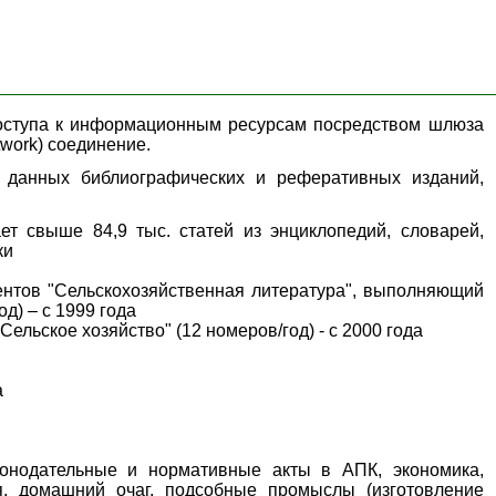
доступа к информационным ресурсам посредством шлюза
twork) соединение.
ми данных
библиографических и реферативных изданий,
т свыше 84,9 тыс. статей из энциклопедий, словарей,
ки
ентов "Сельскохозяйственная литература", выполняющий
д) – с 1999 года
льское хозяйство" (12 номеров/год) - с 2000 года
а
онодательные и нормативные акты в АПК, экономика,
ия, домашний очаг, подсобные промыслы (изготовление