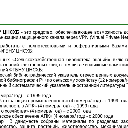
У ЦНСХБ
- это средство, обеспечивающее возможность 
анизации защищенного канала через VPN (Virtual Private Ne
ь работать с полнотекстовыми и реферативными база
и ФГБНУ ЦНСХБ:
нных «Сельскохозяйственная библиотека знаний» включае
названий электронных книг, в том числе и книжные памятни
даний ФГБНУ ЦНСХБ:
еский библиографический указатель отечественных докум
й библиографии РФ по сельскому хозяйству (12 номеров/го
ный систематический указатель иностранной литературы "Се
мера/ год) – с 1999 года
атывающая промышленность» (4 номера/ год) - с 1999 год
пасность в АПК» (4 номера/ год) - с 1999 года
о хозяйства» (4 номера/ год) – с 2000 года
кое обеспечение АПК» (4 номера/ год) - с 2000 года
ер". В дайджесте собраны материалы по разделам: зак
водство, защита растений, животноводство, механизац