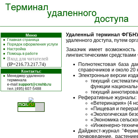
Удаленный терминал ФГБН
Меню
Главная страница
удаленного доступа, путем орг
Порядок оформления услуги
Настройка
Заказчик имеет возможност
Помощь в работе
лингвистическими средствам
Вход для читателей
(IP=216.73.217.74)
Полнотекстовая база да
справочников и около 20 
Контакты:
Электронные версии из
Менеджер удаленого
терминала
текущий систематич
e-mail:
support@cnshb.ru
функции национально
тел.:(495) 607-5488
текущий аннотирован
Реферативные журналы:
«Ветеринария» (4 но
«Пищевая и перераб
«Экологическая безо
«Экономика сельског
«Инженерно-техничес
Дайджест-журнал "Ферм
почвоведение, растение