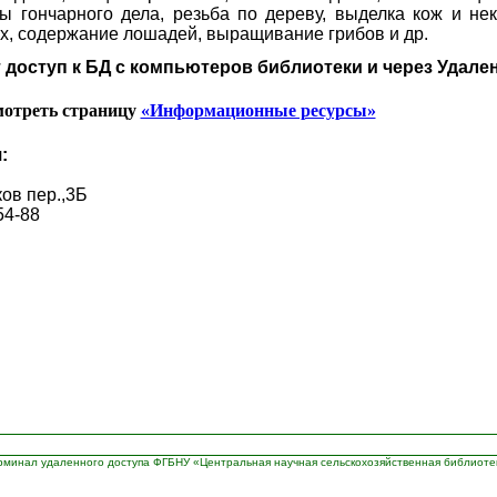
вы гончарного дела, резьба по дереву, выделка кож и н
х, содержание лошадей, выращивание грибов и др.
доступ к БД с компьютеров библиотеки и через Удале
мотреть страницу
«Информационные ресурсы»
:
ков пер.,3Б
54-88
рминал удаленного доступа ФГБНУ «Центральная научная сельскохозяйственная библиоте